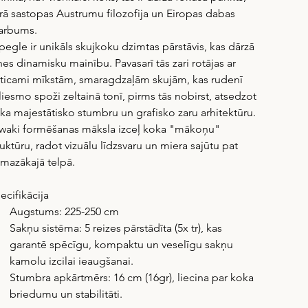
rā sastopas Austrumu filozofija un Eiropas dabas 
arbums.
pegle ir unikāls skujkoku dzimtas pārstāvis, kas dārzā 
nes dinamisku mainību. Pavasarī tās zari rotājas ar 
ticami mīkstām, smaragdzaļām skujām, kas rudenī 
liesmo spoži zeltainā tonī, pirms tās nobirst, atsedzot 
ka majestātisko stumbru un grafisko zaru arhitektūru.
waki formēšanas māksla izceļ koka "mākoņu" 
ruktūru, radot vizuālu līdzsvaru un miera sajūtu pat 
smazākajā telpā.
ecifikācija
Augstums: 225-250 cm
Sakņu sistēma: 5 reizes pārstādīta (5x tr), kas 
garantē spēcīgu, kompaktu un veselīgu sakņu 
kamolu izcilai ieaugšanai.
Stumbra apkārtmērs: 16 cm (16gr), liecina par koka 
briedumu un stabilitāti.