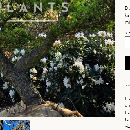
Di
kā
mi
Quan
Ieg
Pr
un
Pa
tā
vi