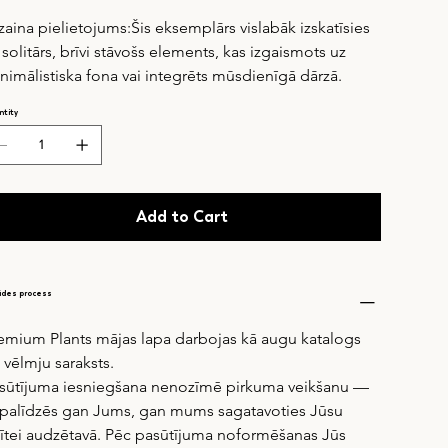
zaina pielietojums:Šis eksemplārs vislabāk izskatīsies 
 solitārs, brīvi stāvošs elements, kas izgaismots uz 
nimālistiska fona vai integrēts mūsdienīgā dārzā.
tity
Add to Cart
ādes process
emium Plants mājas lapa darbojas kā augu katalogs 
 vēlmju saraksts.
sūtījuma iesniegšana nenozīmē pirkuma veikšanu — 
 palīdzēs gan Jums, gan mums sagatavoties Jūsu 
zītei audzētavā. Pēc pasūtījuma noformēšanas Jūs 