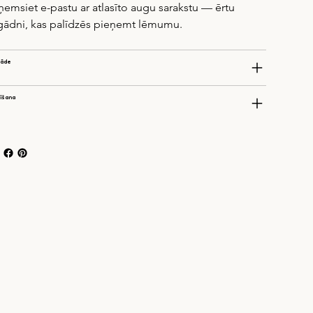
ņemsiet e-pastu ar atlasīto augu sarakstu — ērtu 
gādni, kas palīdzēs pieņemt lēmumu.
gāde
īšana