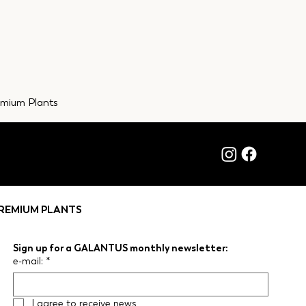
emium Plants
REMIUM PLANTS
Sign up for a GALANTUS monthly newsletter:
e-mail:
*
I agree to receive news