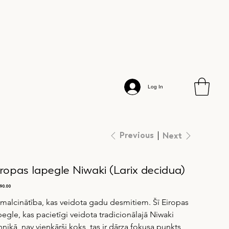
Log In
Previous
Next
iropas lapegle Niwaki (Larix decidua)
e
90.00
smalcinātība, kas veidota gadu desmitiem. Šī Eiropas 
pegle, kas pacietīgi veidota tradicionālajā Niwaki 
hnikā, nav vienkārši koks, tas ir dārza fokusa punkts, 