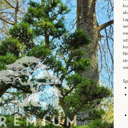
ku
sk
La
ie
ne
uz
ko
Ni
st
vi
Sp