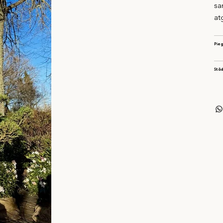
sa
at
Pie
Stād