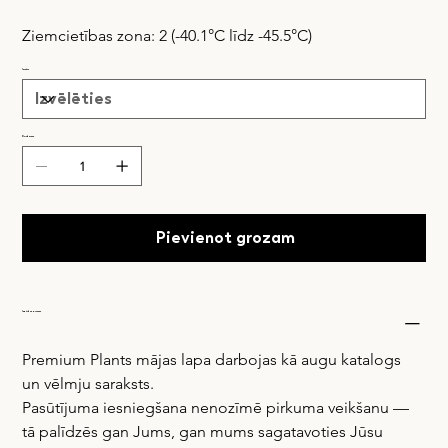
Ziemcietības zona: 2 (-40.1°C līdz -45.5°C)
Izmērs
Daudzums
Pievienot grozam
Iegādes process
Premium Plants mājas lapa darbojas kā augu katalogs 
un vēlmju saraksts.
Pasūtījuma iesniegšana nenozīmē pirkuma veikšanu — 
tā palīdzēs gan Jums, gan mums sagatavoties Jūsu 