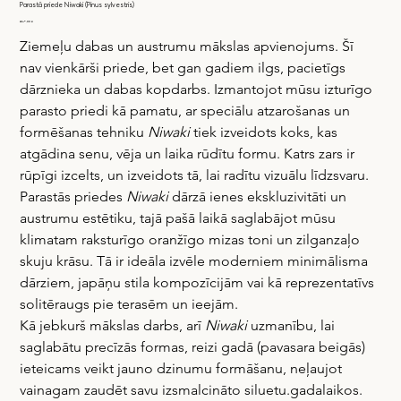
Parastā priede Niwaki (Pinus sylvestris)
Cena
2849,00 €
Ziemeļu dabas un austrumu mākslas apvienojums. Šī 
nav vienkārši priede, bet gan gadiem ilgs, pacietīgs 
dārznieka un dabas kopdarbs. Izmantojot mūsu izturīgo 
parasto priedi kā pamatu, ar speciālu atzarošanas un 
formēšanas tehniku 
Niwaki
 tiek izveidots koks, kas 
atgādina senu, vēja un laika rūdītu formu. Katrs zars ir 
rūpīgi izcelts, un izveidots tā, lai radītu vizuālu līdzsvaru.
Parastās priedes 
Niwaki
 dārzā ienes ekskluzivitāti un 
austrumu estētiku, tajā pašā laikā saglabājot mūsu 
klimatam raksturīgo oranžīgo mizas toni un zilganzaļo 
skuju krāsu. Tā ir ideāla izvēle moderniem minimālisma 
dārziem, japāņu stila kompozīcijām vai kā reprezentatīvs 
solitēraugs pie terasēm un ieejām.
Kā jebkurš mākslas darbs, arī 
Niwaki
 uzmanību, lai 
saglabātu precīzās formas, reizi gadā (pavasara beigās) 
ieteicams veikt jauno dzinumu formāšanu, neļaujot 
vainagam zaudēt savu izsmalcināto siluetu.gadalaikos.