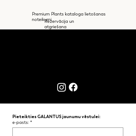
Premium Plants kataloga lietošanas
noteikumi
Rezervācija un
atgriešana
KONTAKTI
Pieteikties GALANTUS jaunumu vēstulei:
e-pasts:
*