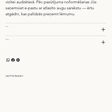
vizītei audzētavā. Pēc pasūtījuma noformēšanas Jūs 
saņemsiet e-pastu ar atlasīto augu sarakstu — ērtu 
atgādni, kas palīdzēs pieņemt lēmumu.
Piegāde
Stādīšana
SAISTĪTIE PRODUKTI