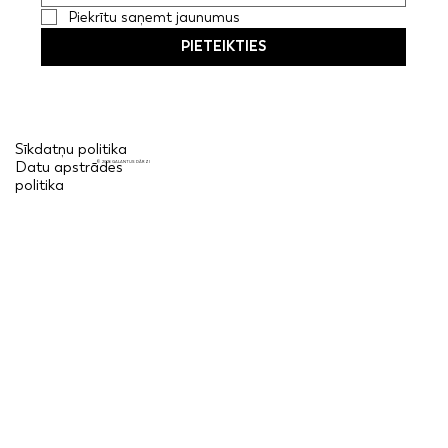
Piekrītu saņemt jaunumus
PIETEIKTIES
Sīkdatņu politika
Datu apstrādes
© 2026 GALANTUS DĀRZI
politika