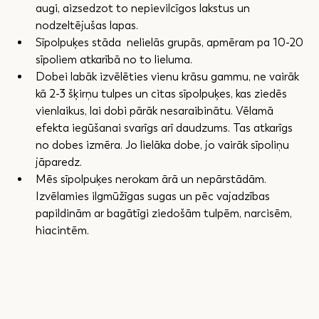
augi, aizsedzot to nepievilcīgos lakstus un 
nodzeltējušas lapas.
Sīpolpuķes stāda  nelielās grupās, apmēram pa 10-20 
sīpoliem atkarībā no to lieluma.
Dobei labāk izvēlēties vienu krāsu gammu, ne vairāk 
kā 2-3 šķirņu tulpes un citas sīpolpuķes, kas ziedēs 
vienlaikus, lai dobi pārāk nesaraibinātu. Vēlamā 
efekta iegūšanai svarīgs arī daudzums. Tas atkarīgs 
no dobes izmēra. Jo lielāka dobe, jo vairāk sīpoliņu 
jāparedz.
Mēs sīpolpuķes nerokam ārā un nepārstādām. 
Izvēlamies ilgmūžīgas sugas un pēc vajadzības 
papildinām ar bagātīgi ziedošām tulpēm, narcisēm, 
hiacintēm.