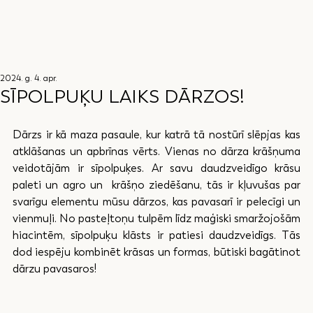
2024. g. 4. apr.
SĪPOLPUĶU LAIKS DĀRZOS!
Dārzs ir kā maza pasaule, kur katrā tā nostūrī slēpjas kas 
atklāšanas un apbrīnas vērts. Vienas no dārza krāšņuma 
veidotājām ir sīpolpuķes. Ar savu daudzveidīgo krāsu 
paleti un agro un  krāšņo ziedēšanu, tās ir kļuvušas par 
svarīgu elementu mūsu dārzos, kas pavasarī ir pelecīgi un 
vienmuļi. No pasteļtoņu tulpēm līdz maģiski smaržojošām 
hiacintēm, sīpolpuķu klāsts ir patiesi daudzveidīgs. Tās 
dod iespēju kombinēt krāsas un formas, būtiski bagātinot 
dārzu pavasaros!