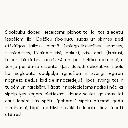
Sīpolpuķu dobes  ieteicams plānot tā, lai tās ziedētu 
iespējami ilgi. Dažādu sīpolpuķu sugas un šķirnes zied 
atšķirīgos laikos- martā
(sniegpulkstenītes, erantes, 
zilsniedzītes, tīklainaie īrisi, krokusi) visu aprīli (krokusi, 
tulpes, hiacintes, narcises) un pat lielāko daļu maija. 
Jūnijā par dārza akcentu kļūst dažādi dekoratīvie sīpoli. 
Lai saglabātu sīpolpuķu ilgmūžību, ir svarīgi regulāri 
nogriezt ziedus, kad tie ir noziedējuši. Īpaši svarīgi tas ir 
tulpēm un narcisēm. Tāpat ir nepieciešams nodrošināt, ka 
sīpolpuķes saņem pietiekami daudz saules gaismas, lai 
caur lapām tās spētu "pabarot" sīpolu nākamā gada 
ziedēšanai, tāpēc nedrīkst novākt to lapotni, līdz tā pati 
atdalās!