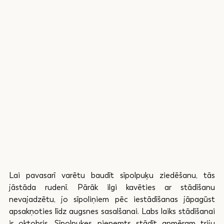
Lai pavasarī varētu baudīt sīpolpuķu ziedēšanu, tās 
jāstāda rudenī. Pārāk ilgi kavēties ar stādīšanu 
nevajadzētu, jo sīpoliņiem pēc iestādīšanas jāpagūst 
apsakņoties līdz augsnes sasalšanai. Labs laiks stādīšanai 
ir oktobris. Sīpolpuķes pieņemts stādīt apmēram triju 