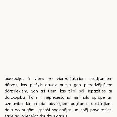
Sīpolpuķes ir viens no vienkāršākajiem stādījumiem 
dārzos, kas piešķir daudz prieka gan pieredzējušiem 
dārzniekiem, gan arī tiem, kas tikai sāk iepazīties ar 
dārzkopību. Tām ir nepieciešama minimāla aprūpe un 
uzmanība, kā arī pie labvēlīgiem augšanas apstākļiem, 
daļa no sugām ilgstoši saglabājas un spēj pavairoties, 
tādejādi priecējot daudzus gadus.