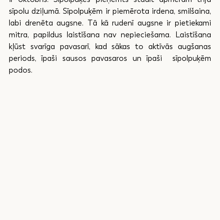
sīpolu dziļumā. Sīpolpuķēm ir piemērota irdena, smilšaina, 
labi drenēta augsne. Tā kā rudenī augsne ir pietiekami 
mitra, papildus laistīšana nav nepieciešama. Laistīšana 
kļūst svarīga pavasarī, kad sākas to aktīvās augšanas 
periods, īpaši sausos pavasaros un īpaši  sīpolpuķēm 
podos. 