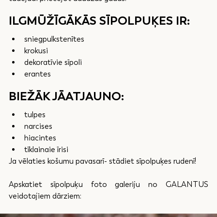
ILGMŪŽĪGĀKĀS SĪPOLPUĶES IR:
sniegpulkstenītes 
krokusi
dekoratīvie sīpoli 
erantes
BIEŽĀK JĀATJAUNO:
tulpes
narcises 
hiacintes
tīklainaie īrisi
Ja vēlaties košumu pavasarī- stādiet sīpolpuķes rudenī!
Apskatiet sīpolpuķu foto galeriju no GALANTUS 
veidotajiem dārziem: 