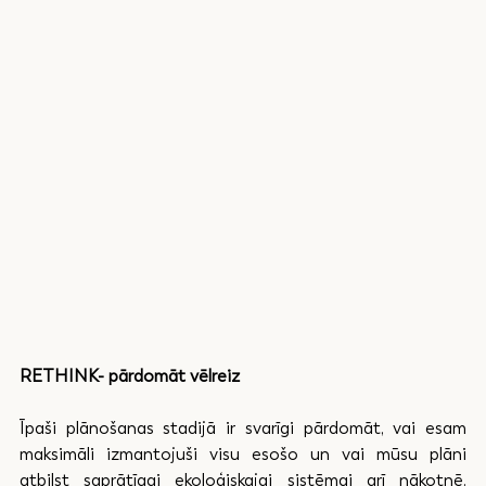
RETHINK- pārdomāt vēlreiz
Īpaši plānošanas stadijā ir svarīgi pārdomāt, vai esam 
maksimāli izmantojuši visu esošo un vai mūsu plāni 
atbilst saprātīgai ekoloģiskajai sistēmai arī nākotnē. 