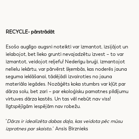
RECYCLE- pārstrādāt
Esošo auglīgo augsni noteikti var izmantot, izsijājot un 
ielabojot, bet lieko grunti nevajadzētu izvest – to var 
izmantot, veidojot reljefu! Nederīgu bruģi, izmantojot 
nelielu iekārtu, var pārvērst šķembās, kas noderēs jauna 
seguma ieklāšanai, tādējādi izvairoties no jauna 
materiāla iegādes. Nozāģēts koka stumbrs var kļūt par 
dārza solu, bet zari – par ekoloģisku pamatnes pildījumu 
virtuves dārza kastēs. Un tas vēl nebūt nav viss! 
Ilgtspējīgām iespējām nav robežu.
‘
Dārzs ir idealizēta dabas daļa, kas veidota pēc mūsu 
izpratnes par skaisto.’
  Ansis Birznieks