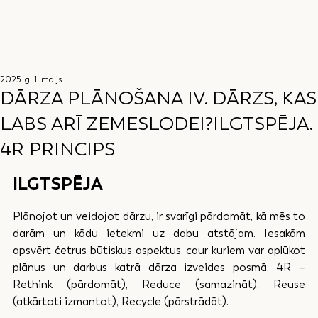
2025. g. 1. maijs
DĀRZA PLĀNOŠANA IV. DĀRZS, KAS
LABS ARĪ ZEMESLODEI?ILGTSPĒJA.
4R PRINCIPS
ILGTSPĒJA
Plānojot un veidojot dārzu, ir svarīgi pārdomāt, kā mēs to 
darām un kādu ietekmi uz dabu atstājam. Iesakām 
apsvērt četrus būtiskus aspektus, caur kuriem var aplūkot 
plānus un darbus katrā dārza izveides posmā. 4R – 
Rethink (pārdomāt), Reduce (samazināt), Reuse 
(atkārtoti izmantot), Recycle (pārstrādāt).