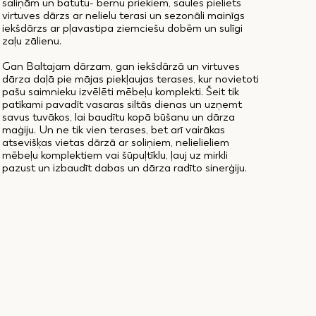
saliņām un batutu- bērnu priekiem, saules pieliets
virtuves dārzs ar nelielu terasi un sezonāli mainīgs
iekšdārzs ar pļavastipa ziemciešu dobēm un sulīgi
zaļu zālienu.
Gan Baltajam dārzam, gan iekšdārzā un virtuves
dārza daļā pie mājas piekļaujas terases, kur novietoti
pašu saimnieku izvēlēti mēbeļu komplekti. Šeit tik
patīkami pavadīt vasaras siltās dienas un uzņemt
savus tuvākos, lai baudītu kopā būšanu un dārza
maģiju. Un ne tik vien terases, bet arī vairākas
atsevišķas vietas dārzā ar soliņiem, nelielieliem
mēbeļu komplektiem vai šūpuļtīklu, ļauj uz mirkli
pazust un izbaudīt dabas un dārza radīto sinerģiju.