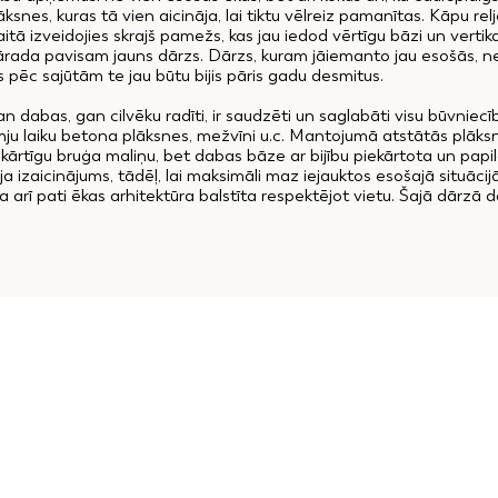
snes, kuras tā vien aicināja, lai tiktu vēlreiz pamanītas. Kāpu relj
itā izveidojies skrajš pamežs, kas jau iedod vērtīgu bāzi un vertik
jārada pavisam jauns dārzs. Dārzs, kuram jāiemanto jau esošās,
as pēc sajūtām te jau būtu bijis pāris gadu desmitus.
n dabas, gan cilvēku radīti, ir saudzēti un saglabāti visu būvniecība
u laiku betona plāksnes, mežvīni u.c. Mantojumā atstātās plāks
rtīgu bruģa maliņu, bet dabas bāze ar bijību piekārtota un papildi
a izaicinājums, tādēļ, lai maksimāli maz iejauktos esošajā situāci
a arī pati ēkas arhitektūra balstīta respektējot vietu. Šajā dārzā da