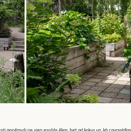
rksti apņēmuši ne vien esošās ēkas, bet arī kokus un, kā caurspīdīgs