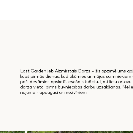
Lost Garden jeb Aizmirstais Dārzs – šis apzīmējums gāj
kopš pirmās dienas, kad tikāmies ar mājas saimniekiem 
paši devāmies apskatīt esošo situāciju. Ļoti lielu arta
dārza vieta, pirms būvniecības darbu uzsākšanas. Neliel
nojume - apaugusi ar mežvīniem.