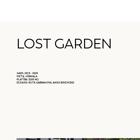
LOST GARDEN
GADS: 2019 - 2020
VIETA: JŪRMALA
PLATĪBA: 3200 M2
DIZAINS: RUTA GABRANOVA, ANSIS BIRZNIEKS