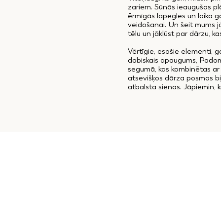
zariem. Sūnās ieaugušas plāk
ērmīgās lapegles un laika ga
veidošanai. Un šeit mums 
tēlu un jākļūst par dārzu, k
Vērtīgie, esošie elementi, ga
dabiskais apaugums, Padomj
segumā, kas kombinētas ar kā
atsevišķos dārza posmos bij
atbalsta sienas. Jāpiemin, k