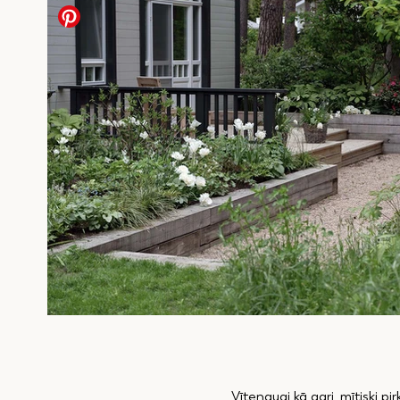
Vīteņaugi kā gari, mītiski pi