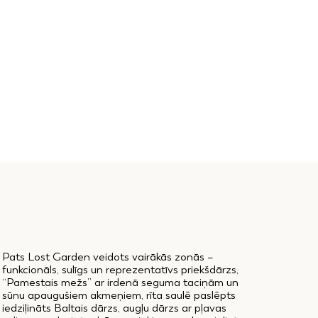
Pats Lost Garden veidots vairākās zonās –
funkcionāls, sulīgs un reprezentatīvs priekšdārzs,
“Pamestais mežs” ar irdenā seguma taciņām un
sūnu apaugušiem akmeņiem, rīta saulē paslēpts
iedziļināts Baltais dārzs, augļu dārzs ar pļavas