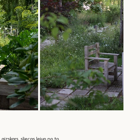
 aizskars, sliecas lejup no to