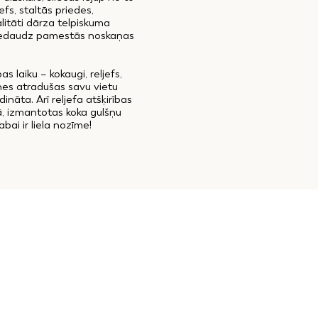
efs, staltās priedes,
alitāti dārza telpiskuma
 nedaudz pamestās noskaņas
s laiku – kokaugi, reljefs,
nes atradušas savu vietu
nāta. Arī reljefa atšķirības
jā, izmantotas koka gulšņu
bai ir liela nozīme!