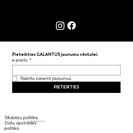
KONTAKTI
Pieteikties GALANTUS jaunumu vēstulei:
e-pasts:
*
Piekrītu saņemt jaunumus
PIETEIKTIES
Sīkdatņu politika
Datu apstrādes
© 2026 GALANTUS DĀRZI
politika