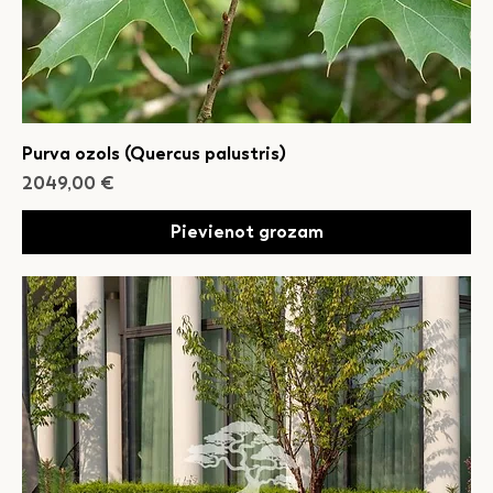
Purva ozols (Quercus palustris)
Cena
2049,00 €
Pievienot grozam