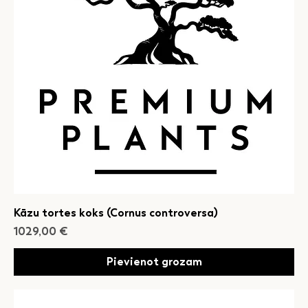
Kāzu tortes koks (Cornus controversa)
Cena
1029,00 €
Pievienot grozam