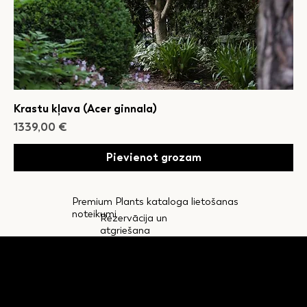
Krastu kļava (Acer ginnala)
Cena
1339,00 €
Pievienot grozam
Premium Plants kataloga lietošanas
noteikumi
Rezervācija un
atgriešana