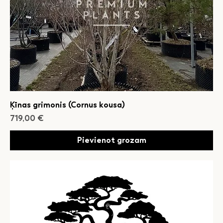
Ķīnas grimonis (Cornus kousa)
Cena
719,00 €
Pievienot grozam