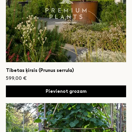
Tibetas ķirsis (Prunus serrula)
Cena
599,00 €
Pievienot grozam