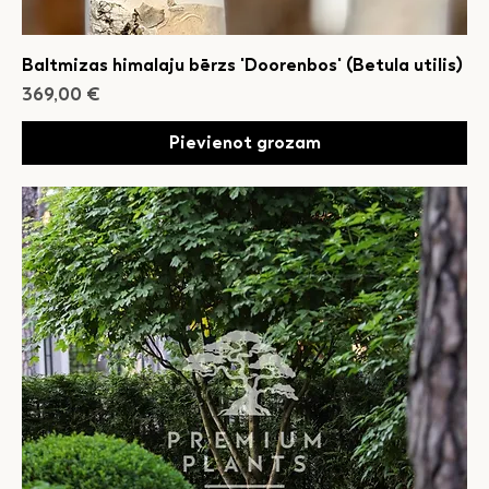
Baltmizas himalaju bērzs 'Doorenbos' (Betula utilis)
Cena
369,00 €
Pievienot grozam