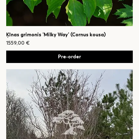
Ķīnas grimonis 'Milky Way' (Cornus kousa)
Cena
1559,00 €
Pre-order