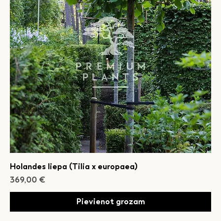
Holandes liepa (Tilia x europaea)
Cena
369,00 €
Pievienot grozam