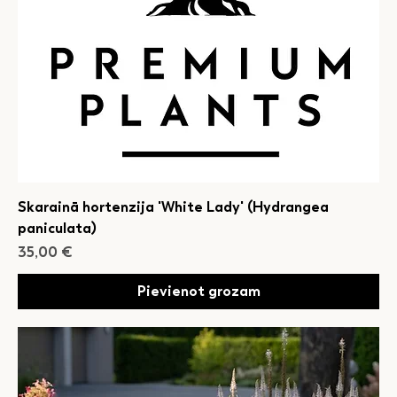
Skarainā hortenzija 'White Lady' (Hydrangea
paniculata)
Cena
35,00 €
Pievienot grozam