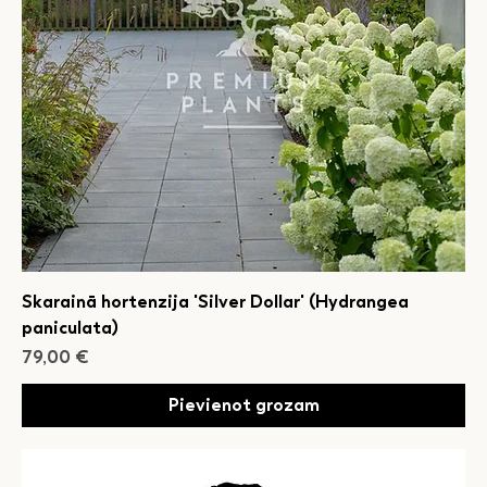
Skarainā hortenzija 'Silver Dollar' (Hydrangea
paniculata)
Cena
79,00 €
Pievienot grozam