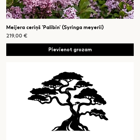
Meijera ceriņš 'Palibin' (Syringa meyerii)
Cena
219,00 €
Pievienot grozam