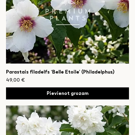
Parastais filadelfs ‘Belle Etoile’ (Philadelphus)
Cena
49,00 €
Pievienot grozam