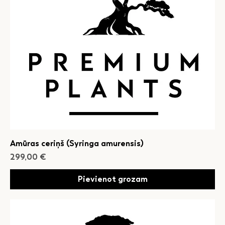
Amūras ceriņš (Syringa amurensis)
Cena
299,00 €
Pievienot grozam