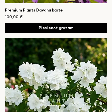
Premium Plants Dāvanu karte
Cena
100,00 €
Pievienot grozam