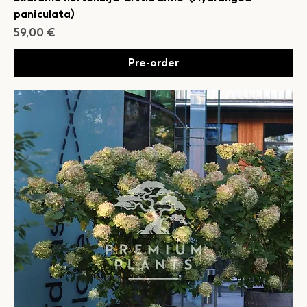
paniculata)
Cena
59,00 €
Pre-order