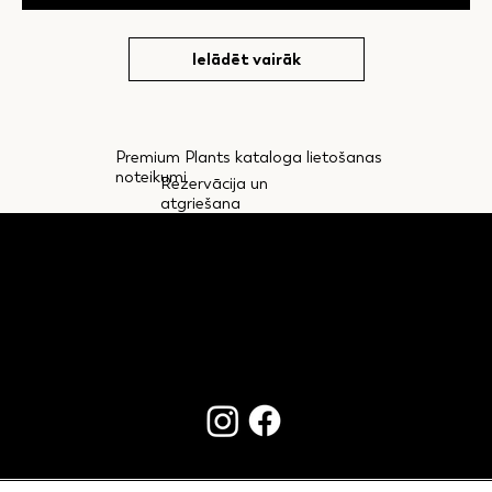
Ielādēt vairāk
Premium Plants kataloga lietošanas
noteikumi
Rezervācija un
atgriešana
KONTAKTI