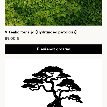
Vīteņhortenzija (Hydrangea petolaris)
Cena
89,00 €
Pievienot grozam