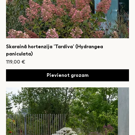
Skarainā hortenzija 'Tardiva' (Hydrangea
paniculata)
Cena
119,00 €
Pievienot grozam