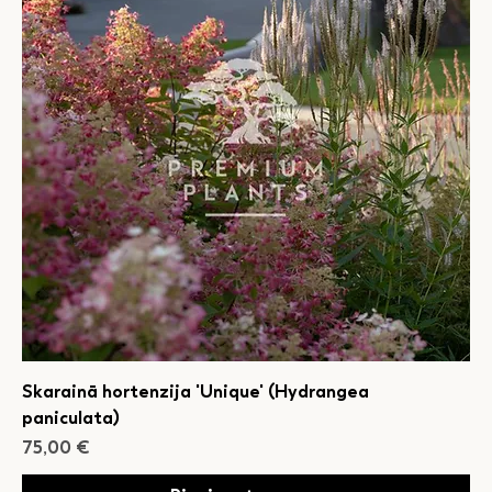
Skarainā hortenzija 'Unique' (Hydrangea
paniculata)
Cena
75,00 €