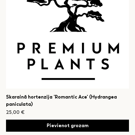
Skarainā hortenzija 'Romantic Ace' (Hydrangea
paniculata)
Cena
25,00 €
Pievienot grozam