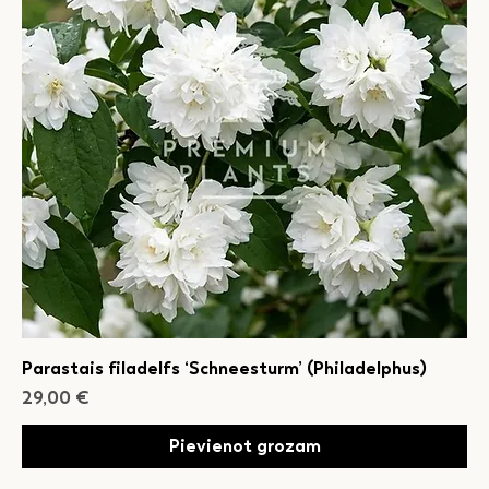
Parastais filadelfs ‘Schneesturm’ (Philadelphus)
Cena
29,00 €
Pievienot grozam