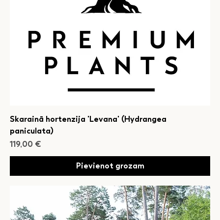
Skarainā hortenzija 'Levana' (Hydrangea
paniculata)
Cena
119,00 €
Pievienot grozam