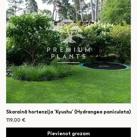
Skarainā hortenzija 'Kyushu' (Hydrangea paniculata)
Cena
119,00 €
Pievienot grozam