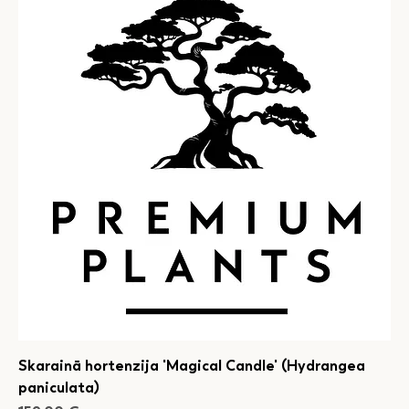
Skarainā hortenzija 'Magical Candle' (Hydrangea
paniculata)