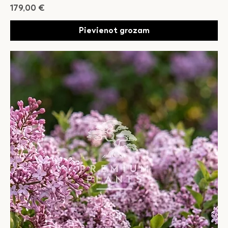
Cena
179,00 €
Pievienot grozam