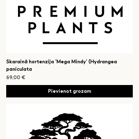
Skarainā hortenzija 'Mega Mindy' (Hydrangea
paniculata
Cena
69,00 €
Pievienot grozam