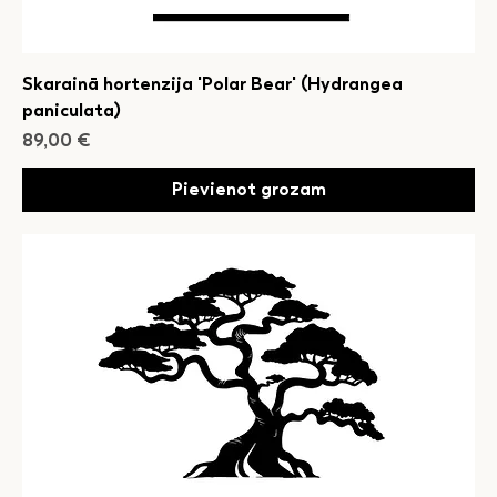
Skarainā hortenzija 'Polar Bear' (Hydrangea
paniculata)
Cena
89,00 €
Pievienot grozam