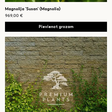
Magnolija 'Susan' (Magnolia)
Cena
969,00 €
Pievienot grozam