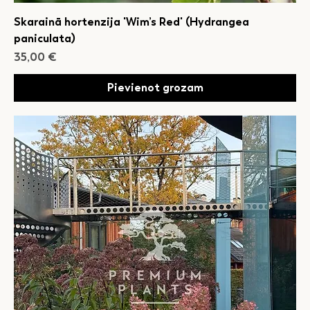
Skarainā hortenzija 'Wim’s Red' (Hydrangea
paniculata)
Cena
35,00 €
Pievienot grozam