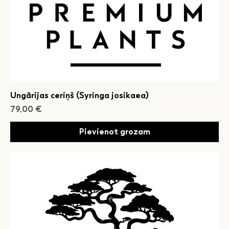
Ungārijas ceriņš (Syringa josikaea)
Cena
79,00 €
Pievienot grozam