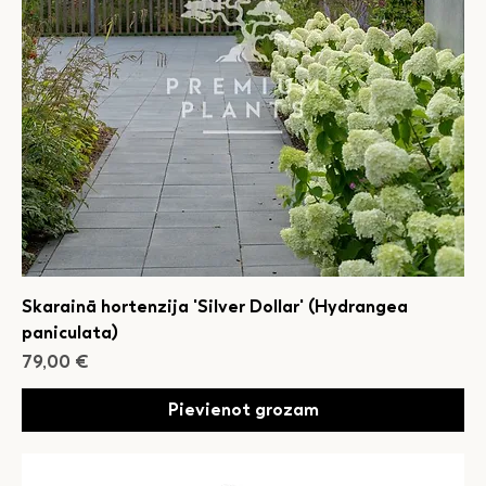
Skarainā hortenzija 'Silver Dollar' (Hydrangea
paniculata)
Cena
79,00 €
Pievienot grozam