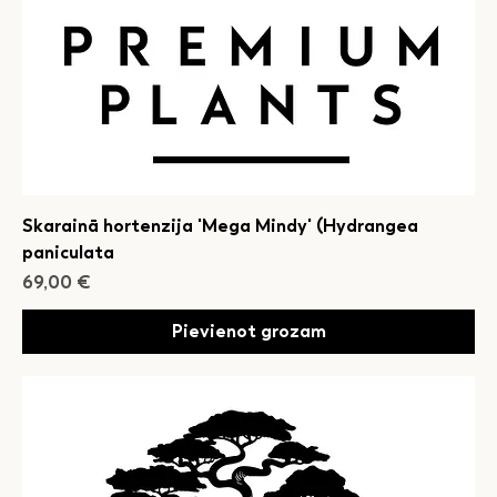
Skarainā hortenzija 'Mega Mindy' (Hydrangea
paniculata
Cena
69,00 €
Pievienot grozam