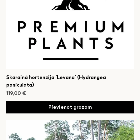
Skarainā hortenzija 'Levana' (Hydrangea
paniculata)
Cena
119,00 €
Pievienot grozam