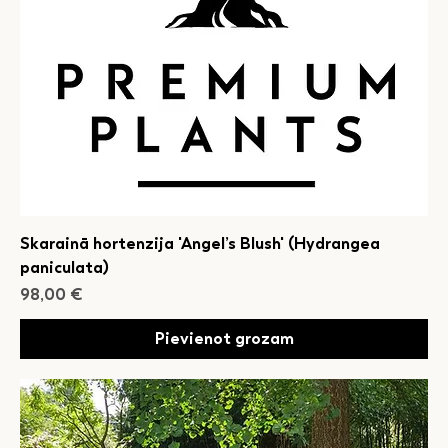
Skarainā hortenzija 'Angel’s Blush' (Hydrangea
paniculata)
Cena
98,00 €
Pievienot grozam