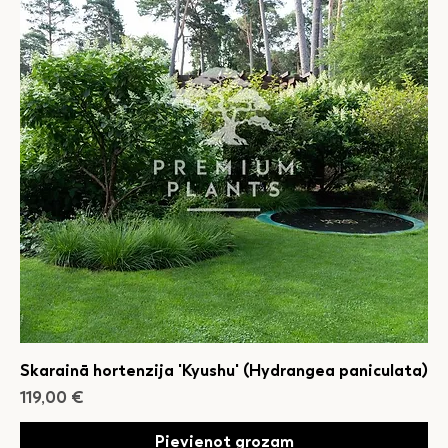
Skarainā hortenzija 'Kyushu' (Hydrangea paniculata)
Cena
119,00 €
Pievienot grozam