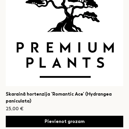
Skarainā hortenzija 'Romantic Ace' (Hydrangea
paniculata)
Cena
25,00 €
Pievienot grozam