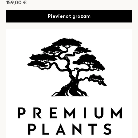
Cena
159,00 €
Pievienot grozam