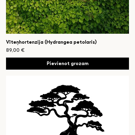
Vīteņhortenzija (Hydrangea petolaris)
Cena
89,00 €
Pievienot grozam