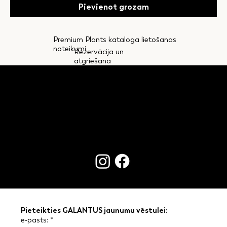
Pievienot grozam
Premium Plants kataloga lietošanas
noteikumi
Rezervācija un
atgriešana
KONTAKTI
Pieteikties GALANTUS jaunumu vēstulei:
e-pasts:
*