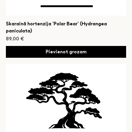
Skarainā hortenzija 'Polar Bear' (Hydrangea
paniculata)
Cena
89,00 €
Pievienot grozam