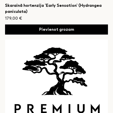
Skarainā hortenzija 'Early Sensation' (Hydrangea
paniculata)
Cena
179,00 €
Pievienot grozam