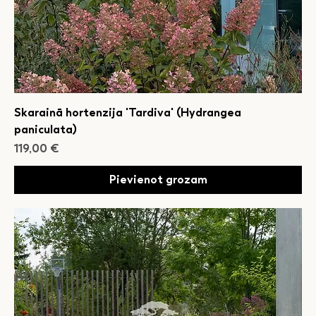
Skarainā hortenzija 'Tardiva' (Hydrangea
paniculata)
Cena
119,00 €
Pievienot grozam