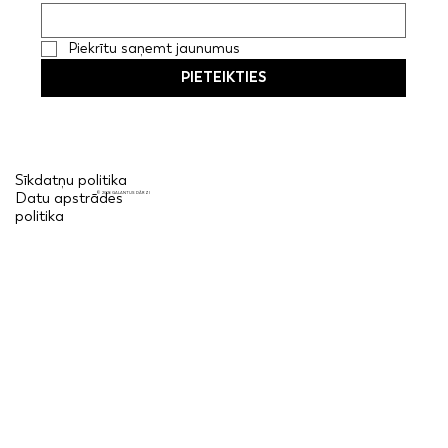
Piekrītu saņemt jaunumus
PIETEIKTIES
Sīkdatņu politika
Datu apstrādes
© 2026 GALANTUS DĀRZI
politika