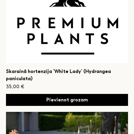
Skarainā hortenzija 'White Lady' (Hydrangea
paniculata)
Cena
35,00 €
Pievienot grozam