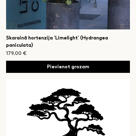
Skarainā hortenzija 'Limelight' (Hydrangea
paniculata)
Cena
179,00 €
Pievienot grozam