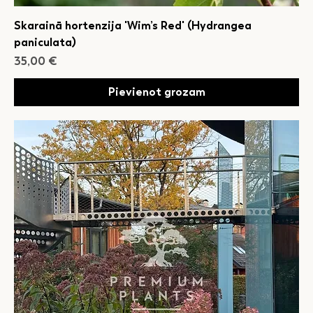
Skarainā hortenzija 'Wim’s Red' (Hydrangea
paniculata)
Cena
35,00 €
Pievienot grozam