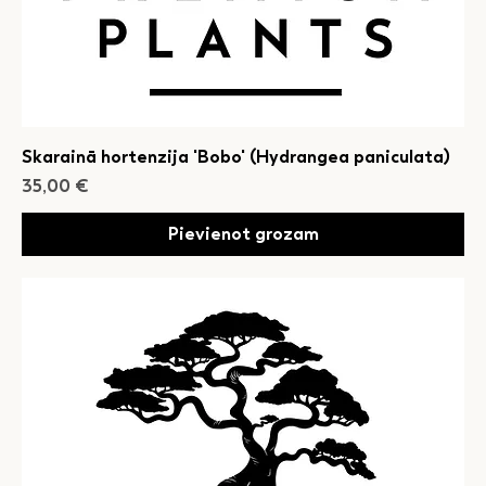
Skarainā hortenzija 'Bobo' (Hydrangea paniculata)
Cena
35,00 €
Pievienot grozam