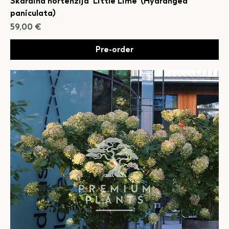
Skarainā hortenzija 'Little Lime' (Hydrangea
paniculata)
Cena
59,00 €
Pre-order