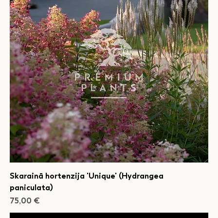
Skarainā hortenzija 'Unique' (Hydrangea
paniculata)
Cena
75,00 €