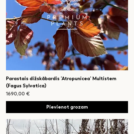
Parastais dižskābardis 'Atropunicea' Multistem
(Fagus Sylvatica)
Cena
1690,00 €
Pievienot grozam