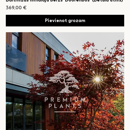
Cena
369,00 €
Pievienot grozam