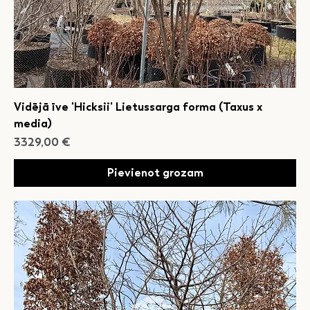
Vidējā īve 'Hicksii' Lietussarga forma (Taxus x
media)
Cena
3329,00 €
Pievienot grozam