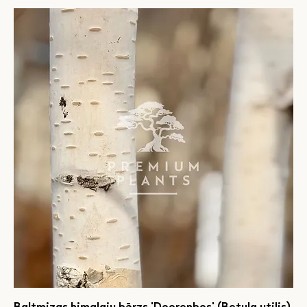
Baltmizas himalaju bērzs 'Doorenbos' (Betula utilis)