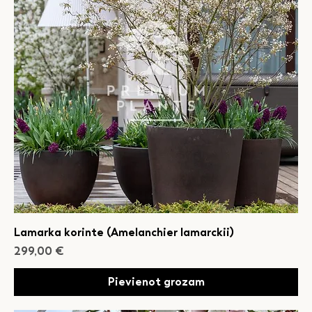
Lamarka korinte (Amelanchier lamarckii)
Cena
299,00 €
Pievienot grozam