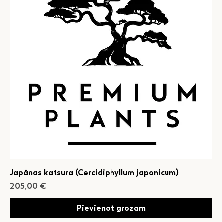
Japānas katsura (Cercidiphyllum japonicum)
Cena
205,00 €
Pievienot grozam