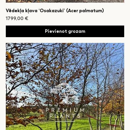
Vēdekļa kļava ‘Osakazuki’ (Acer palmatum)
Cena
1799,00 €
Pievienot grozam