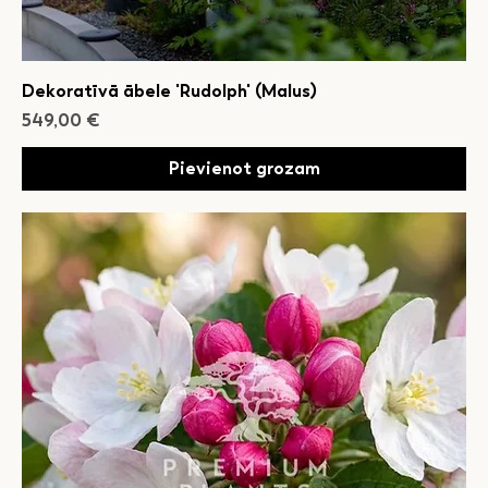
Dekoratīvā ābele 'Rudolph' (Malus)
Cena
549,00 €
Pievienot grozam