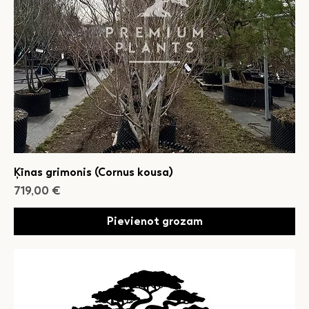
Ķīnas grimonis (Cornus kousa)
Cena
719,00 €
Pievienot grozam