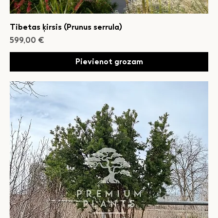
Tibetas ķirsis (Prunus serrula)
Cena
599,00 €
Pievienot grozam