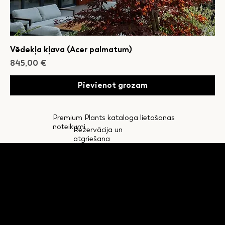
Vēdekļa kļava (Acer palmatum)
Cena
845,00 €
Pievienot grozam
Premium Plants kataloga lietošanas
noteikumi
Rezervācija un
atgriešana
KONTAKTI