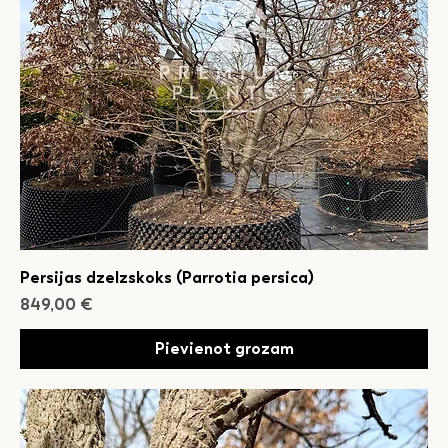
Persijas dzelzskoks (Parrotia persica)
Cena
849,00 €
Pievienot grozam