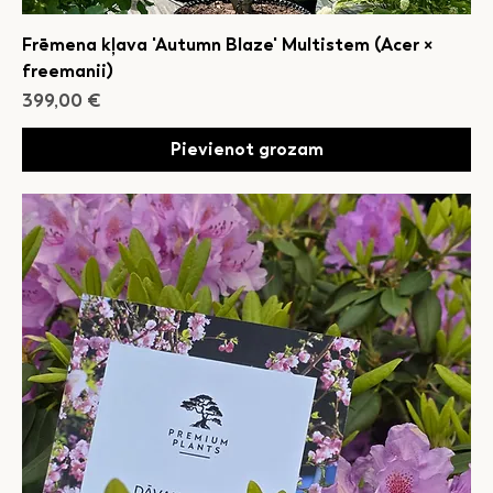
Frēmena kļava 'Autumn Blaze' Multistem (Acer ×
freemanii)
Cena
399,00 €
Pievienot grozam