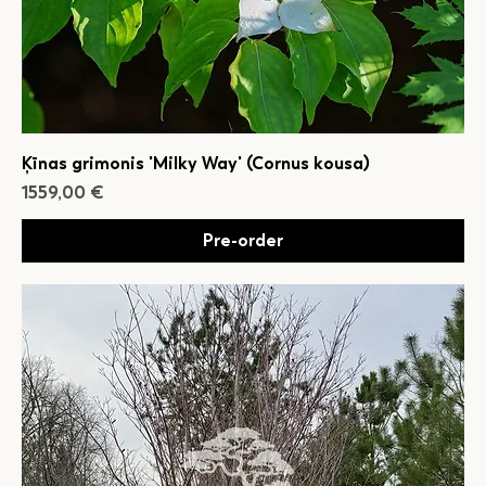
Ķīnas grimonis 'Milky Way' (Cornus kousa)
Cena
1559,00 €
Pre-order