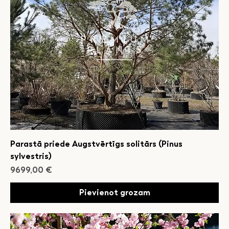
Parastā priede Augstvērtīgs solitārs (Pinus
sylvestris)
Cena
9699,00 €
Pievienot grozam