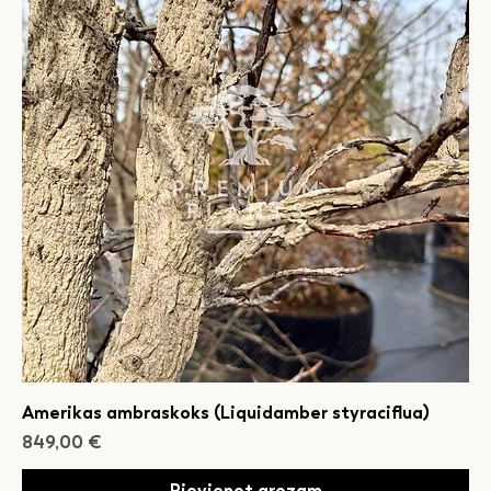
Amerikas ambraskoks (Liquidamber styraciflua)
Cena
849,00 €
Pievienot grozam