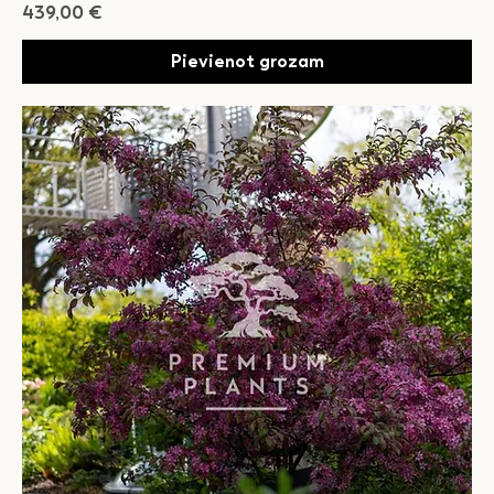
Cena
439,00 €
Pievienot grozam