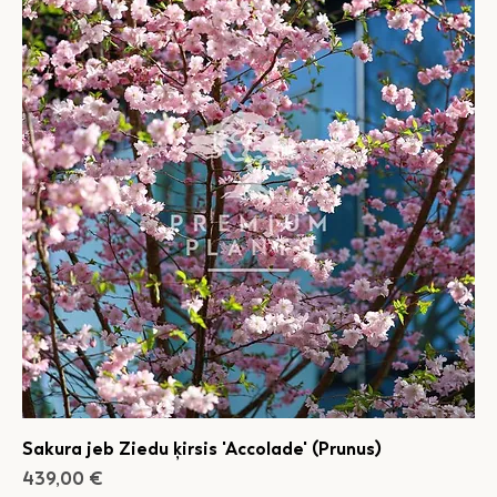
Sakura jeb Ziedu ķirsis 'Accolade' (Prunus)
Cena
439,00 €