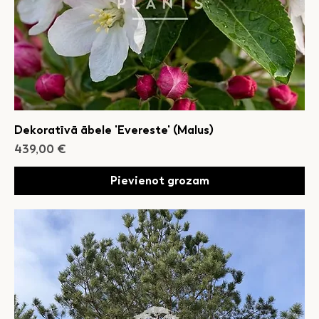
Dekoratīvā ābele 'Evereste' (Malus)
Cena
439,00 €
Pievienot grozam