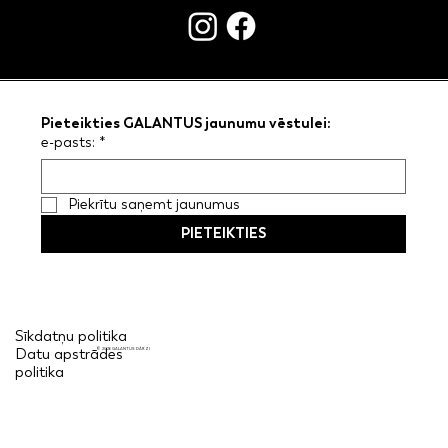
Pieteikties GALANTUS jaunumu vēstulei:
e-pasts:
*
Piekrītu saņemt jaunumus
PIETEIKTIES
Sīkdatņu politika
Datu apstrādes
© 2026 GALANTUS DĀRZI
politika