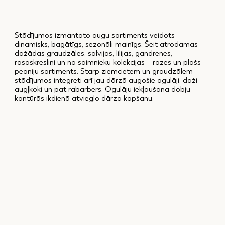
Stādījumos izmantoto augu sortiments veidots
dinamisks, bagātīgs, sezonāli mainīgs. Šeit atrodamas
dažādas graudzāles, salvijas, lilijas, gandrenes,
rasaskrēsliņi un no saimnieku kolekcijas – rozes un plašs
peoniju sortiments. Starp ziemcietēm un graudzālēm
stādījumos integrēti arī jau dārzā augošie ogulāji, daži
augļkoki un pat rabarbers. Ogulāju iekļaušana dobju
kontūrās ikdienā atvieglo dārza kopšanu.