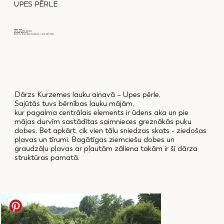
UPES PĒRLE
GADS: 2020
VIETA: SALDUS NOVADS
PLATĪBA: 5000 M2
DIZAINS: MĀRTIŅŠ RŪTENBERGS, ANSIS BIRZNIEKS
Dārzs Kurzemes lauku ainavā – Upes pērle.
Sajūtās tuvs bērnības lauku mājām,
kur pagalma centrālais elements ir ūdens aka un pie
mājas durvīm sastādītas saimnieces greznākās puķu
dobes. Bet apkārt, cik vien tālu sniedzas skats - ziedošas
pļavas un tīrumi. Bagātīgas ziemciešu dobes un
graudzāļu pļavas ar pļautām zāliena takām ir šī dārza
struktūras pamatā.