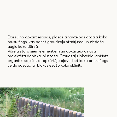
Dārzu no apkārt esošās, plašās ainavtelpas atdala koka
brusu žogs, kas pāriet graudzāļu stādījumā un ziedošā
augļu koku dārzā.
Pāreja starp šiem elementiem un apkārtējo ainavu
projektēta dabiska, plūstoša. Graudzāļu lokveida labirints
organiski saplūst ar apkārtējo pļavu, bet koka brusu žogs
veido sasauci ar blakus esošo koka šķūnīti.