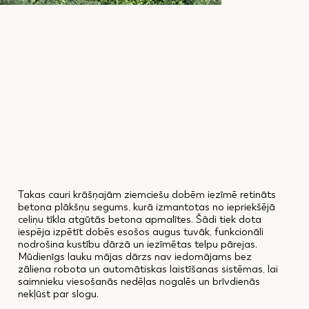
Takas cauri krāšņajām ziemciešu dobēm iezīmē retināts
betona plākšņu segums, kurā izmantotas no iepriekšējā
celiņu tīkla atgūtās betona apmalītes. Šādi tiek dota
iespēja izpētīt dobēs esošos augus tuvāk, funkcionāli
nodrošina kustību dārzā un iezīmētas telpu pārejas.
Mūdienīgs lauku mājas dārzs nav iedomājams bez
zāliena robota un automātiskas laistīšanas sistēmas, lai
saimnieku viesošanās nedēļas nogalēs un brīvdienās
nekļūst par slogu.