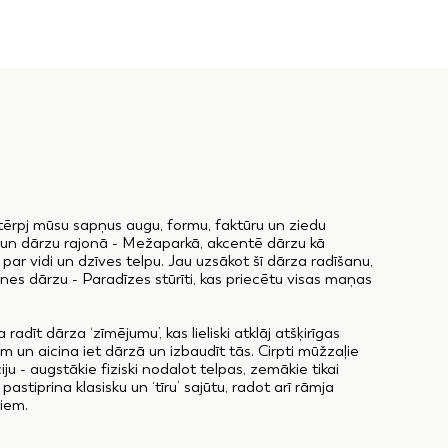
etērpj mūsu sapņus augu, formu, faktūru un ziedu
 un dārzu rajonā - Mežaparkā, akcentē dārzu kā
par vidi un dzīves telpu. Jau uzsākot šī dārza radīšanu,
nes dārzu - Paradīzes stūrīti, kas priecētu visas maņas
radīt dārza ‘zīmējumu’, kas lieliski atklāj atšķirīgas
 un aicina iet dārzā un izbaudīt tās. Cirpti mūžzaļie
ciju - augstākie fiziski nodalot telpas, zemākie tikai
astiprina klasisku un ‘tīru’ sajūtu, radot arī rāmja
miem.