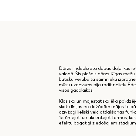
Dārzs ir idealizēta dabas daļa, kas i
valodā. Šis plašais dārzs Rīgas mežu
būtisku vērtību tā saimnieku izpratnē 
mūsu uzdevums bija radīt nelielu Ēde
visos gadalaikos.
Klasiskā un majestātiskā ēka palīdzēja 
skatu līnijas no dažādām mājas telpām
dzīvžogi lieliski veic atdalīšanas funk
‘ierāmējot’ un akcentējot formas, kas p
efektu bagātīgi ziedošajiem stādīju