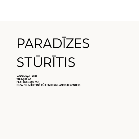
PARADĪZES
STŪRĪTIS
GADS: 2022 - 2023
VIETA: RĪGA
PLATĪBA: 3000 M2
DIZAINS: MĀRTIŅŠ RŪTENBERGS, ANSIS BIRZNIEKS