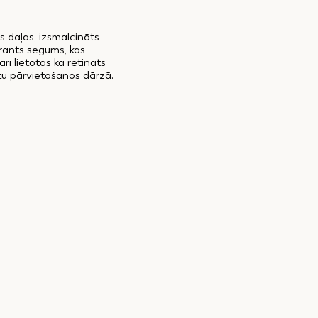
s daļas, izsmalcināts
grants segums, kas
rī lietotas kā retināts
rtu pārvietošanos dārzā.