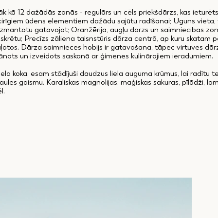
 kā 12 dažādās zonās - regulārs un cēls priekšdārzs, kas ieturēts 
šķirīgiem ūdens elementiem dažādu sajūtu radīšanai; Uguns vieta,
izmantotu gatavojot; Oranžērija, augļu dārzs un saimniecības zona
iskrētu; Precīzs zāliena taisnstūris dārza centrā, ap kuru skatam 
 sauļotos. Dārza saimnieces hobijs ir gatavošana, tāpēc virtuves dārz
aplānots un izveidots saskaņā ar ģimenes kulinārajiem ieradumiem.
ela koka, esam stādījuši daudzus liela auguma krūmus, lai radītu t
ules gaismu. Karaliskas magnolijas, maģiskas sakuras, pīlādži, lama
ēl.