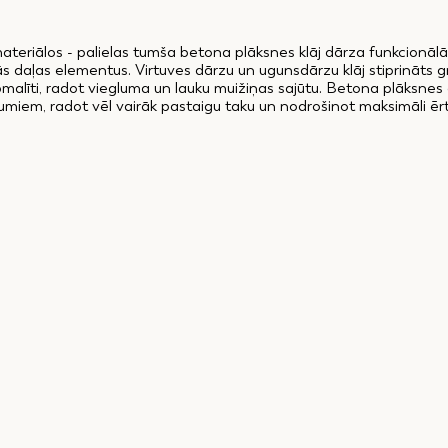
ateriālos - palielas tumša betona plāksnes klāj dārza funkcionālā
ās daļas elementus. Virtuves dārzu un ugunsdārzu klāj stiprināts 
pmalīti, radot viegluma un lauku muižiņas sajūtu. Betona plāksnes a
jumiem, radot vēl vairāk pastaigu taku un nodrošinot maksimāli ē