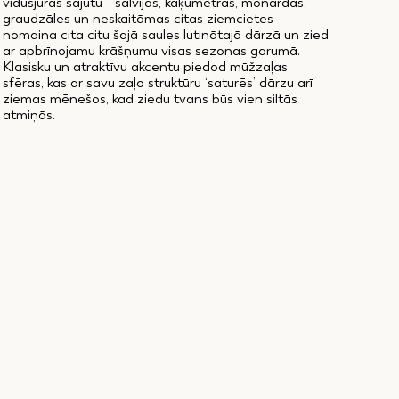
vidusjūras sajūtu - salvijas, kaķumētras, monardas,
graudzāles un neskaitāmas citas ziemcietes
nomaina cita citu šajā saules lutinātajā dārzā un zied
ar apbrīnojamu krāšņumu visas sezonas garumā.
Klasisku un atraktīvu akcentu piedod mūžzaļas
sfēras, kas ar savu zaļo struktūru ‘saturēs’ dārzu arī
ziemas mēnešos, kad ziedu tvans būs vien siltās
atmiņās.