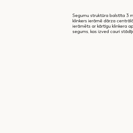
Segumu struktūra balstīta 3 m
klinkers ierāmē dārza centrāl
ierāmēts ar kārtīgu klinkera a
segums, kas izved cauri stādī