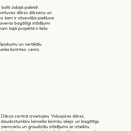
balti zaļajā paletē;
 virtuves dārzs dārzeņu un
, kam ir atsevišķa piekļuve
paveras bagātīgi stādījumi
am šajā projektā ir liela
elpiskumu un vertikālu
rka korintes, ceriņi,
Dārza centrā izvietojies ‘Vidusjūras dārzs’,
daudzstumbru lamarka korinšu ‘aleja’ un bagātīgs
ziemciešu un graudzāļu stādījums ar izteiktu