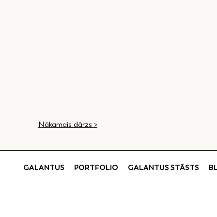
Nākamais dārzs >
GALANTUS
PORTFOLIO
GALANTUS STĀSTS
B