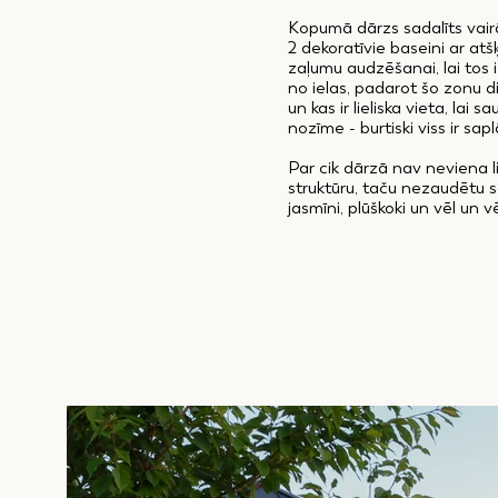
Kopumā dārzs sadalīts vairāk
2 dekoratīvie baseini ar at
zaļumu audzēšanai, lai tos 
no ielas, padarot šo zonu d
un kas ir lieliska vieta, lai
nozīme - burtiski viss ir s
Par cik dārzā nav neviena li
struktūru, taču nezaudētu sa
jasmīni, plūškoki un vēl un v