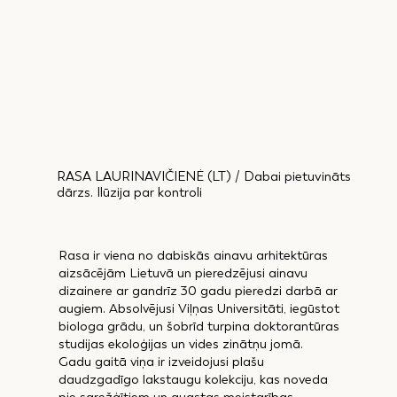
RASA LAURINAVIČIENĖ (LT) / Dabai pietuvināts
dārzs. Ilūzija par kontroli
Rasa ir viena no dabiskās ainavu arhitektūras
aizsācējām Lietuvā un pieredzējusi ainavu
dizainere ar gandrīz 30 gadu pieredzi darbā ar
augiem. Absolvējusi Viļņas Universitāti, iegūstot
biologa grādu, un šobrīd turpina doktorantūras
studijas ekoloģijas un vides zinātņu jomā.
Gadu gaitā viņa ir izveidojusi plašu
daudzgadīgo lakstaugu kolekciju, kas noveda