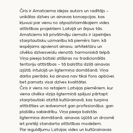
Čiris ir Amatciema idejas autors un radītājs –
unikālas dzīves un ainavas koncepcijas, kas
kļuvusi par vienu no atpazīstamākajiem vides
attīstības projektiem Latvijā un ārpus tās.
Amatciems kā privātmāju ciemats ir izpelnījies
starptautisku uzmanību kā piemērs tam, kā
iespējams apvienot ainavu, arhitektūru un
cilvēka dzīvesveidu vienotā, harmoniskā telpā.
Viņa pieeja būtiski atšķiras no tradicionālās
teritoriju attīstības – tā balstīta dziļā ainavas
izjūtā, intuīcijā un ilgtermiņa domāšanā. Viņa
darbs pierāda, ka ainava nav tikai fons apbūvei,
bet pamats visai dzīves kvalitātei.
Čiris ir viens no retajiem Latvijas piemēriem, kur
viena cilvēka vīzija ilgtermiņā spējusi pārtapt
starptautiski atzītā kultūrainavā, kas turpina
attīstīties un iedvesmot gan profesionāļus, gan
plašāku sabiedrību. Viņa pieeja balstās
ilgtermiņa domāšanā, ainavas izjūtā un drosmē
iet pretēji standarta attīstības modeļiem.
Par ieguldījumu Latvijas vides un kultūrainavas