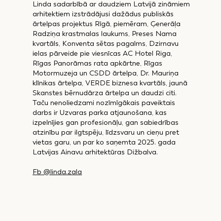
Linda sadarbībā ar daudziem Latvijā zināmiem
arhitektiem izstrādājusi dažādus publiskās
ārtelpas projektus Rīgā, piemēram, Ģenerāļa
Radziņa krastmalas laukums, Preses Nama
kvartāls, Konventa sētas pagalms, Dzirnavu
ielas pārveide pie viesnīcas AC Hotel Riga,
Rīgas Panorāmas rata apkārtne, Rīgas
Motormuzeja un CSDD ārtelpa, Dr. Mauriņa
klīnikas ārtelpa, VERDE biznesa kvartāls, jaunā
Skanstes bērnudārza ārtelpa un daudzi citi.
Taču nenoliedzami nozīmīgākais paveiktais
darbs ir Uzvaras parka atjaunošana, kas
izpelnījies gan profesionāļu, gan sabiedrības
atzinību par ilgtspēju, līdzsvaru un cieņu pret
vietas garu, un par ko saņemta 2025. gada
Latvijas Ainavu arhitektūras Dižbalva.
Fb @linda.zala