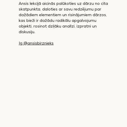
Ansis lekcijā aicinās palūkoties uz dārzu no cita
skatpunkta, daloties ar savu redzējumu par
dažādiem elementiem un risinājumiem dārzos,
kas bieži ir dažādu radikālu apgalvojumu
objekti, rosinot dziļāku analīzi, izpratni un
diskusiju.
Ig @ansisbirznieks