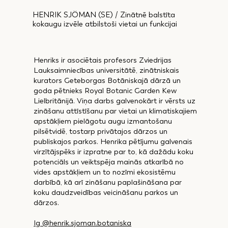
HENRIK SJÖMAN (SE) / Zinātnē balstīta
kokaugu izvēle atbilstoši vietai un funkcijai
Henriks ir asociētais profesors Zviedrijas
Lauksaimniecības universitātē, zinātniskais
kurators Geteborgas Botāniskajā dārzā un
goda pētnieks Royal Botanic Garden Kew
Lielbritānijā. Viņa darbs galvenokārt ir vērsts uz
zināšanu attīstīšanu par vietai un klimatiskajiem
apstākļiem pielāgotu augu izmantošanu
pilsētvidē, tostarp privātajos dārzos un
publiskajos parkos. Henrika pētījumu galvenais
virzītājspēks ir izpratne par to, kā dažādu koku
potenciāls un veiktspēja mainās atkarībā no
vides apstākļiem un to nozīmi ekosistēmu
darbībā, kā arī zināšanu paplašināšana par
koku daudzveidības veicināšanu parkos un
dārzos.
Ig @henrik.sjoman.botaniska