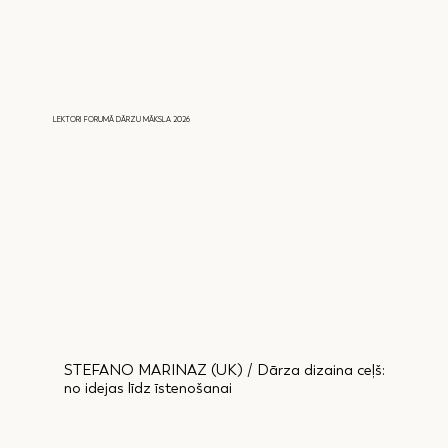
LEKTORI FORUMĀ DĀRZU MĀKSLA 2026
STEFANO MARINAZ (UK) / Dārza dizaina ceļš:
no idejas līdz īstenošanai