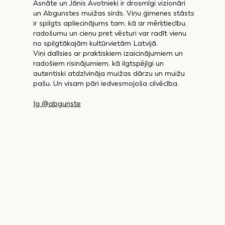
Asnāte un Jānis Avotnieki ir drosmīgi vizionāri
un Abgunstes muižas sirds. Viņu ģimenes stāsts
ir spilgts apliecinājums tam, kā ar mērķtiecību,
radošumu un cieņu pret vēsturi var radīt vienu
no spilgtākajām kultūrvietām Latvijā.
Viņi dalīsies ar praktiskiem izaicinājumiem un
radošiem risinājumiem, kā ilgtspējīgi un
autentiski atdzīvināja muižas dārzu un muižu
pašu. Un visam pāri iedvesmojoša cilvēcība.
Ig @abgunste