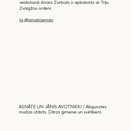
veidošanā Aivars Zvirbulis ir apbalvots ar Triju
Zvaigžņu ordeni.
Ig @amatciemslv
ASNĀTE UN JĀNIS AVOTNIEKI / Abgunstes
muižas stāsts. Dārzs ģimenei un svētkiem.