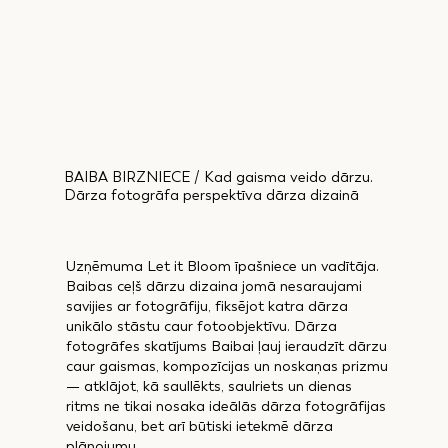
BAIBA BIRZNIECE / Kad gaisma veido dārzu.
Dārza fotogrāfa perspektīva dārza dizainā
Uzņēmuma Let it Bloom īpašniece un vadītāja.
Baibas ceļš dārzu dizaina jomā nesaraujami
savijies ar fotogrāfiju, fiksējot katra dārza
unikālo stāstu caur fotoobjektīvu. Dārza
fotogrāfes skatījums Baibai ļauj ieraudzīt dārzu
caur gaismas, kompozīcijas un noskaņas prizmu
— atklājot, kā saullēkts, saulriets un dienas
ritms ne tikai nosaka ideālās dārza fotogrāfijas
veidošanu, bet arī būtiski ietekmē dārza
plānojumu.