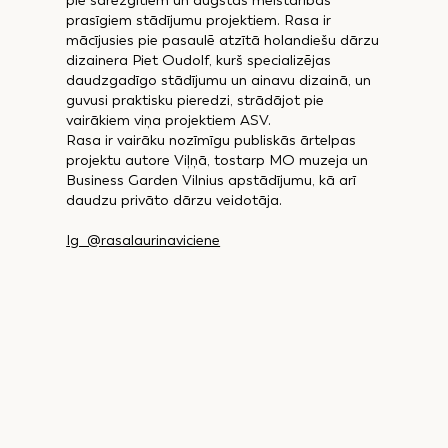
pie sarežģītiem un augstas meistarības
prasīgiem stādījumu projektiem. Rasa ir
mācījusies pie pasaulē atzītā holandiešu dārzu
dizainera Piet Oudolf, kurš specializējas
daudzgadīgo stādījumu un ainavu dizainā, un
guvusi praktisku pieredzi, strādājot pie
vairākiem viņa projektiem ASV.
Rasa ir vairāku nozīmīgu publiskās ārtelpas
projektu autore Viļņā, tostarp MO muzeja un
Business Garden Vilnius apstādījumu, kā arī
daudzu privāto dārzu veidotāja.
Ig @rasalaurinaviciene