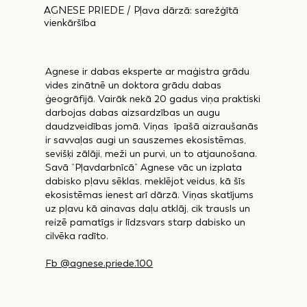
AGNESE PRIEDE / Pļava dārzā: sarežģītā
vienkāršība
Agnese ir dabas eksperte ar maģistra grādu
vides zinātnē un doktora grādu dabas
ģeogrāfijā. Vairāk nekā 20 gadus viņa praktiski
darbojas dabas aizsardzības un augu
daudzveidības jomā. Viņas īpašā aizraušanās
ir savvaļas augi un sauszemes ekosistēmas,
sevišķi zālāji, meži un purvi, un to atjaunošana.
Savā “Pļavdarbnīcā” Agnese vāc un izplata
dabisko pļavu sēklas, meklējot veidus, kā šīs
ekosistēmas ienest arī dārzā. Viņas skatījums
uz pļavu kā ainavas daļu atklāj, cik trausls un
reizē pamatīgs ir līdzsvars starp dabisko un
cilvēka radīto.
Fb @agnese.priede.100