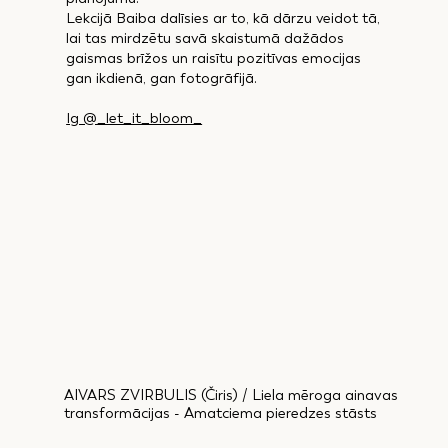
Lekcijā Baiba dalīsies ar to, kā dārzu veidot tā,
lai tas mirdzētu savā skaistumā dažādos
gaismas brīžos un raisītu pozitīvas emocijas
gan ikdienā, gan fotogrāfijā.
Ig @_let_it_bloom_
AIVARS ZVIRBULIS (Čiris) / Liela mēroga ainavas
transformācijas - Amatciema pieredzes stāsts