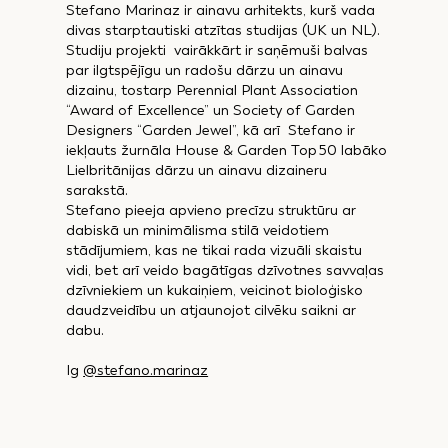
Stefano Marinaz ir ainavu arhitekts, kurš vada
divas starptautiski atzītas studijas (UK un NL).
Studiju projekti vairākkārt ir saņēmuši balvas
par ilgtspējīgu un radošu dārzu un ainavu
dizainu, tostarp Perennial Plant Association
“Award of Excellence” un Society of Garden
Designers “Garden Jewel”, kā arī Stefano ir
iekļauts žurnāla House & Garden Top 50 labāko
Lielbritānijas dārzu un ainavu dizaineru
sarakstā.
Stefano pieeja apvieno precīzu struktūru ar
dabiskā un minimālisma stilā veidotiem
stādījumiem, kas ne tikai rada vizuāli skaistu
vidi, bet arī veido bagātīgas dzīvotnes savvaļas
dzīvniekiem un kukaiņiem, veicinot bioloģisko
daudzveidību un atjaunojot cilvēku saikni ar
dabu.
Ig
@stefano.marinaz