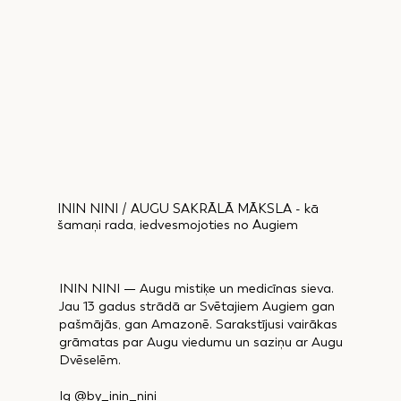
ININ NINI / AUGU SAKRĀLĀ MĀKSLA - kā
šamaņi rada, iedvesmojoties no Augiem
ININ NINI — Augu mistiķe un medicīnas sieva.
Jau 13 gadus strādā ar Svētajiem Augiem gan
pašmājās, gan Amazonē. Sarakstījusi vairākas
grāmatas par Augu viedumu un saziņu ar Augu
Dvēselēm.
Ig @by_inin_nini