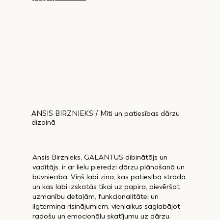
ANSIS BIRZNIEKS / Mīti un patiesības dārzu
dizainā
Ansis Birznieks, GALANTUS dibinātājs un
vadītājs, ir ar lielu pieredzi dārzu plānošanā un
būvniecībā. Viņš labi zina, kas patiesībā strādā
un kas labi izskatās tikai uz papīra, pievēršot
uzmanību detaļām, funkcionalitātei un
ilgtermiņa risinājumiem, vienlaikus saglabājot
radošu un emocionālu skatījumu uz dārzu.