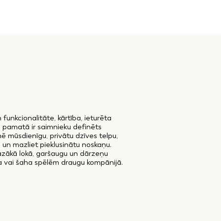
funkcionalitāte, kārtība, ieturēta
s pamatā ir saimnieku definēts
ē mūsdienīgu, privātu dzīves telpu,
ti un mazliet pieklusinātu noskaņu.
mazākā lokā, garšaugu un dārzeņu
la vai šaha spēlēm draugu kompānijā.