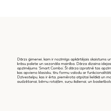
Dārzs ģimenei, kam ir nozīmīgs apkārtējais skaistums un 
krāsu palete un sezonāla mainība. Dārza dizaina ideja
apzīmējums ‘Smart Combo’. Šī dārza izpratnē tas apzīm
kas apvieno klasisku, tīru formu valodu ar funkcionalitā
Dzīvestelpu, kas ir ērta, piemērota atpūtai lielākā un 
audzēšanai, bērnu rotaļām, suņu ikdienai, un basketbo