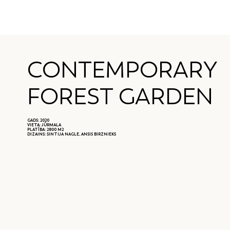
CONTEMPORARY
FOREST GARDEN
GADS: 2020
VIETA: JŪRMALA
PLATĪBA: 2800 M2
DIZAINS: SINTIJA NAGLE, ANSIS BIRZNIEKS