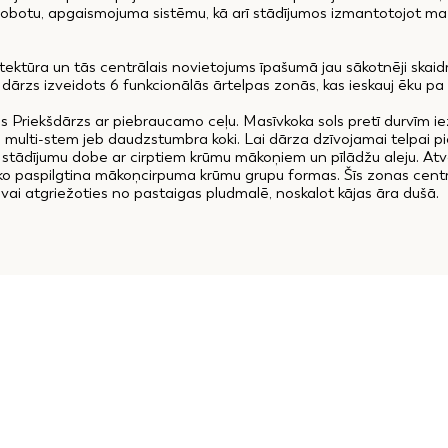
robotu, apgaismojuma sistēmu, kā arī stādījumos izmantotojot maz
itektūra un tās centrālais novietojums īpašumā jau sākotnēji skai
ā dārzs izveidots 6 funkcionālās ārtelpas zonās, kas ieskauj ēku pa
šs Priekšdārzs ar piebraucamo ceļu. Masīvkoka sols pretī durvīm i
 multi-stem jeb daudzstumbra koki. Lai dārza dzīvojamai telpai pie
stādījumu dobe ar cirptiem krūmu mākoņiem un pīlādžu aleju. Atve
, ko paspilgtina mākoņcirpuma krūmu grupu formas. Šīs zonas centr
, vai atgriežoties no pastaigas pludmalē, noskalot kājas āra dušā.