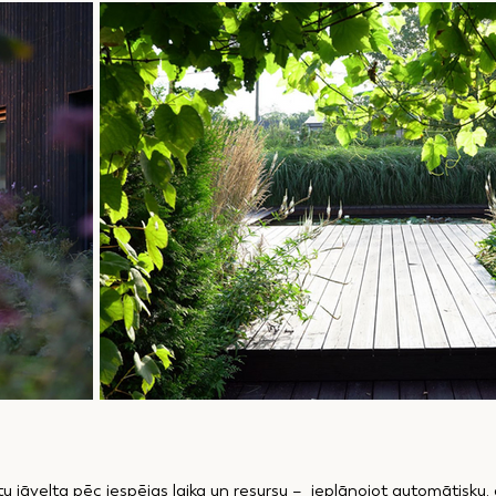
u jāvelta pēc iespējas laika un resursu – ieplānojot automātisku,