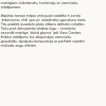
mainīgiem rododendru, hortenziju un ziemciešu
stādījumiem.
Atpūtas terase mājas otrā pusē sadalīta 4 zonās:
ēdamzona, chill, spa un iedziļināta ugunskura vieta.
Tās priekšā izveidots plašs zāliens aktīvām rotaļām.
Taču pret dzīvojamās istabas logu – izveidota
sezonāli mainīga ‘’dzīvā glezna’’ jeb View Garden.
Krāšņs stādījums, kur eksponējas ziemciešu,
graudzāļu, sīpolpuķu kompozīcija ar perfekti cirptām
mūžzaļo augu sfērām.