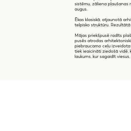
sistēmu, zāliena pļaušanas 
augus.
Ēkas klasiskā, atjaunotā arh
telpisko struktūru. Rezultāt
Mājas priekšpusē radīts pla
pusēs atrodas arhitektoniski
piebraucamo ceļu izveidota 
tiek ieaicināti ziedošā vidē
laukums, kur sagaidīt viesus