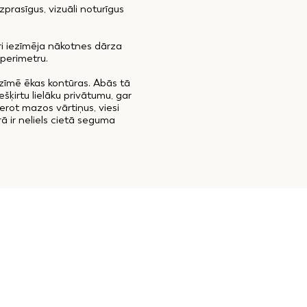
prasīgus, vizuāli noturīgus
dri iezīmēja nākotnes dārza
 perimetru.
ezīmē ēkas kontūras. Abās tā
šķirtu lielāku privātumu, gar
rot mazos vārtiņus, viesi
ā ir neliels cietā seguma