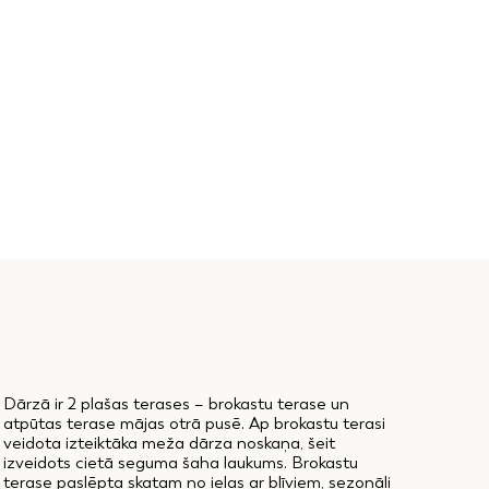
Dārzā ir 2 plašas terases – brokastu terase un
atpūtas terase mājas otrā pusē. Ap brokastu terasi
veidota izteiktāka meža dārza noskaņa, šeit
izveidots cietā seguma šaha laukums. Brokastu
terase paslēpta skatam no ielas ar blīviem, sezonāli