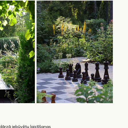
 dārzā iebūvētu laistīšanas