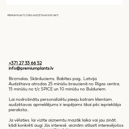
PREMIUM PLANTS STĀDU AUDZĒTAVAS KONTAKTI
+371 27 33 66 52
info@premiumplants.lv
Birzmalas, Skārduciems, Babītes pag., Latvija
Audzētava atrodas 25 minūšu braucienā no Rīgas centra,
15 minūšu no t/c SPICE un 10 minūšu no Bulduriem.
Lai nodrošinātu personalizētu pieeju katram klientam,
audzētavas apmeklējums ir iespējams tikai pēc iepriekšēja
pieraksta..
Ja vēlaties, lai vizīte aizņemtu mazāk laika vai jau zināt,
kādi konkrēti augi Jūs interesē, aicinām atlasīt interesējošos