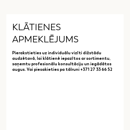
KLĀTIENES
APMEKLĒJUMS
Pierakstieties uz individuālu vizīti dižstādu
audzētavā, lai klātienē iepazītos ar sortimentu,
saņemtu profesionālu konsultāciju un iegādātos
augus. Vai piesakieties pa tālruni +371 27 33 66 52