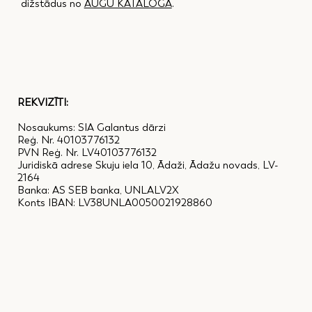
dižstādus no
AUGU KATALOGA
.
REKVIZĪTI:
Nosaukums: SIA Galantus dārzi
Reģ. Nr. 40103776132
PVN Reģ. Nr. LV40103776132
Juridiskā adrese Skuju iela 10, Ādaži, Ādažu novads, LV-
2164
Banka: AS SEB banka, UNLALV2X
Konts IBAN: LV38UNLA0050021928860